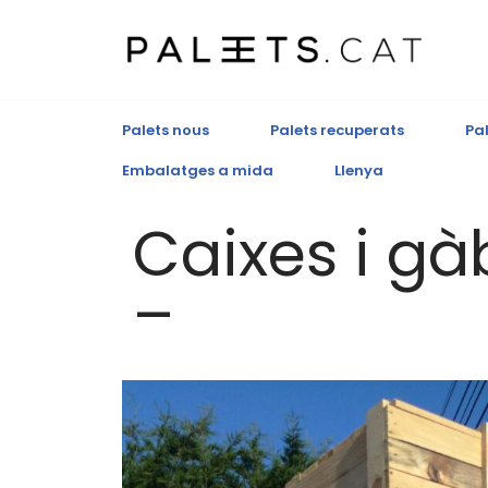
Saltar
al
contenido
Palets nous
Palets recuperats
Pal
Embalatges a mida
Llenya
Caixes i gà
–